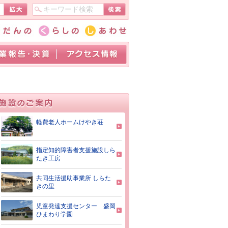
軽費老人ホームけやき荘
指定知的障害者支援施設しら
たき工房
共同生活援助事業所 しらた
きの里
児童発達支援センター 盛岡
ひまわり学園