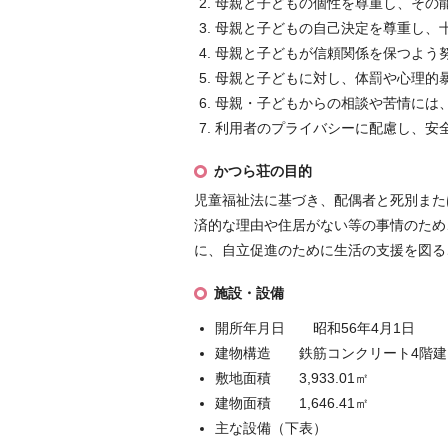
母親と子どもの個性を尊重し、その
母親と子どもの自己決定を尊重し、
母親と子どもが信頼関係を保つよう
母親と子どもに対し、体罰や心理的
母親・子どもからの相談や苦情には
利用者のプライバシーに配慮し、安
かつら荘の目的
児童福祉法に基づき、配偶者と死別また
済的な理由や住居がない等の事情のため
に、自立促進のために生活の支援を図る
施設・設備
開所年月日 昭和56年4月1日
建物構造 鉄筋コンクリート4階建
敷地面積 3,933.01㎡
建物面積 1,646.41㎡
主な設備（下表）