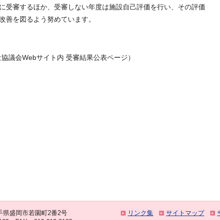
に受審するほか、受審しない年度は施設自己評価を行い、その評価
改善を図るよう努めています。
協議会Webサイト内 受審結果公表ページ）
 岩手県盛岡市若園町2番2号
リンク集
サイトマップ