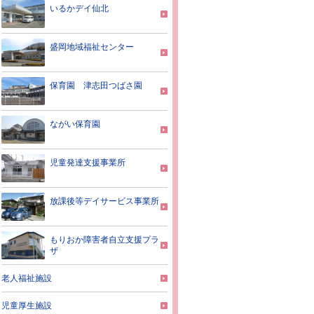
いるかデイ仙北
盛岡地域福祉センター
保育園 津志田つばさ園
ながい保育園
児童発達支援事業所
放課後等デイサービス事業所
もりおか障害者自立支援プラ
ザ
老人福祉施設
児童厚生施設